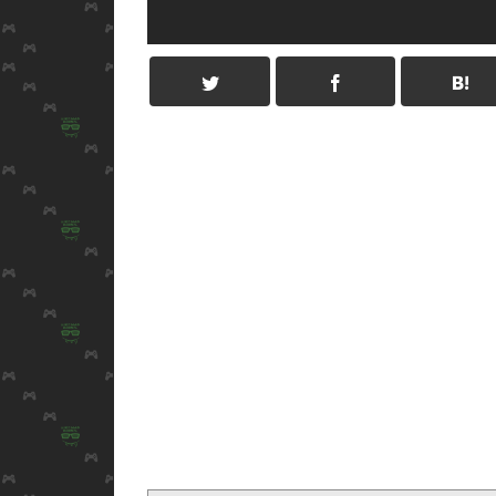
m
r
共
o
e
a
有
o
n
i
k
a
l