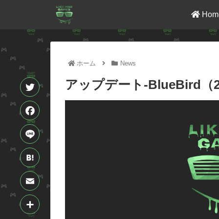
Hom
ホーム
News
アップデート-BlueBird（20
T
w
F
i
a
L
t
c
i
H
t
e
n
a
E
e
b
e
t