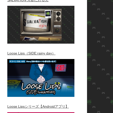
Loose Lips（SIDE:rainy day）
Loose Lipsシリーズ【Androidアプリ】