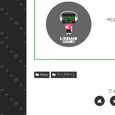
P
News
アップデート
フ