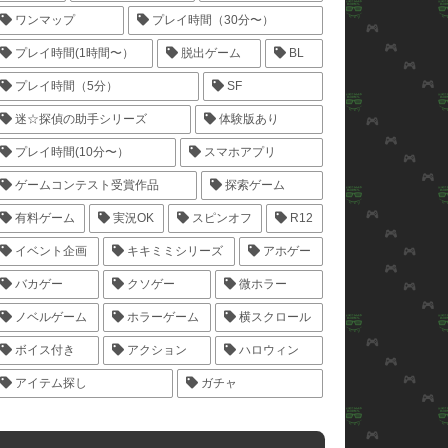
ワンマップ
プレイ時間（30分〜）
プレイ時間(1時間〜）
脱出ゲーム
BL
プレイ時間（5分）
SF
迷☆探偵の助手シリーズ
体験版あり
プレイ時間(10分〜）
スマホアプリ
ゲームコンテスト受賞作品
探索ゲーム
有料ゲーム
実況OK
スピンオフ
R12
イベント企画
キキミミシリーズ
アホゲー
バカゲー
クソゲー
微ホラー
ノベルゲーム
ホラーゲーム
横スクロール
ボイス付き
アクション
ハロウィン
アイテム探し
ガチャ