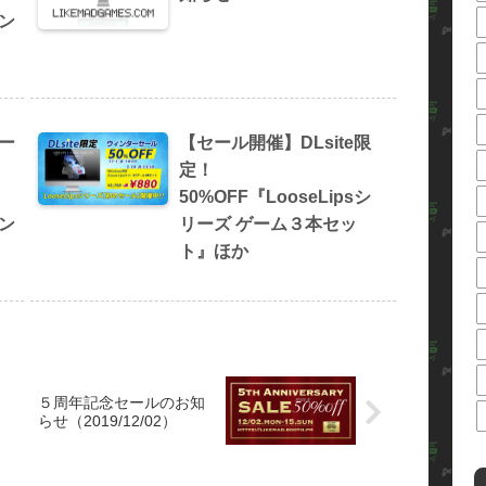
ペン
ー
【セール開催】DLsite限
定！
50%OFF『LooseLipsシ
ペン
リーズ ゲーム３本セッ
ト』ほか
５周年記念セールのお知
）
らせ（2019/12/02）