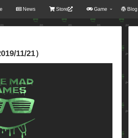
e
News
Store
Game
Blog
19/11/21）