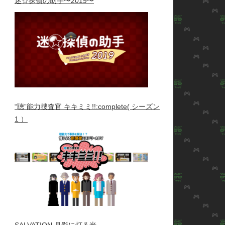
迷☆探偵の助手〜2019〜
“聴”能力捜査官 キキミミ!!:complete( シーズン
1 ）
SALVATION 月影に灯る光