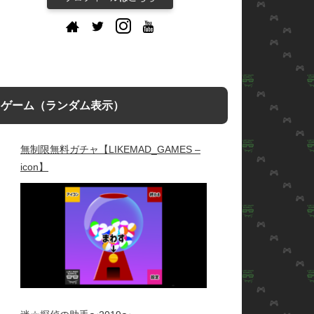
ゲーム（ランダム表示）
無制限無料ガチャ【LIKEMAD_GAMES –
icon】