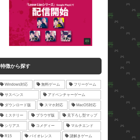
特徴から探す
Windows対応
無料ゲーム
フリーゲーム
サスペンス
アドベンチャーゲーム
ダウンロード版
スマホ対応
MacOS対応
ミステリー
ブラウザ版
見下ろし型マップ
シリアス
コメディー
マルチエンド
R15
バイオレンス
謎解きゲーム