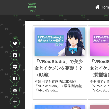
Hom
T
「VRoidStudio」で美少
「VRoid
w
F
女とイケメンを整形！？
女とイケ
i
a
（顔編）
（髪型編
L
不器用でも直感的に3D制作
不器用でも
t
c
i
「VRoidStudio」（環境構築編）
「VRoidS
H
「VRoidStudi...
「VRoidStudi
t
e
n
a
E
e
b
e
t