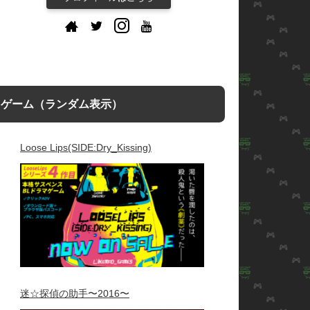
ゲーム（ランダム表示）
Loose Lips(SIDE:Dry_Kissing)
迷☆探偵の助手〜2016〜