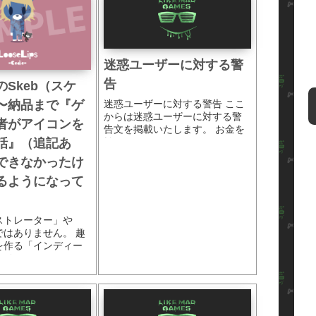
迷惑ユーザーに対する警
告
Skeb（スケ
迷惑ユーザーに対する警告 ここ
〜納品まで『ゲ
からは迷惑ユーザーに対する警
者がアイコンを
告文を掲載いたします。 お金を
払ってゲ...
話』（追記あ
できなかったけ
るようになって
ストレーター」や
ではありません。 趣
を作る「インディー
...