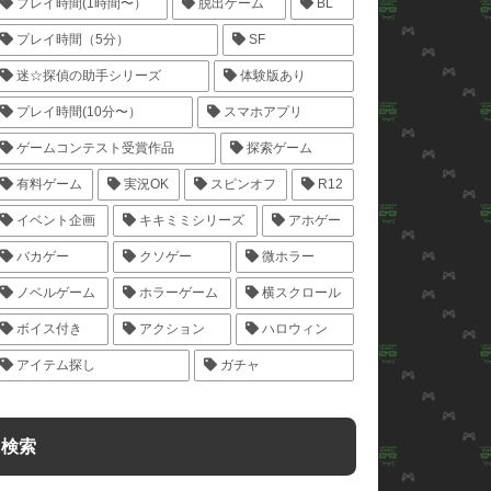
プレイ時間(1時間〜）
脱出ゲーム
BL
プレイ時間（5分）
SF
迷☆探偵の助手シリーズ
体験版あり
プレイ時間(10分〜）
スマホアプリ
ゲームコンテスト受賞作品
探索ゲーム
有料ゲーム
実況OK
スピンオフ
R12
イベント企画
キキミミシリーズ
アホゲー
バカゲー
クソゲー
微ホラー
ノベルゲーム
ホラーゲーム
横スクロール
ボイス付き
アクション
ハロウィン
アイテム探し
ガチャ
検索