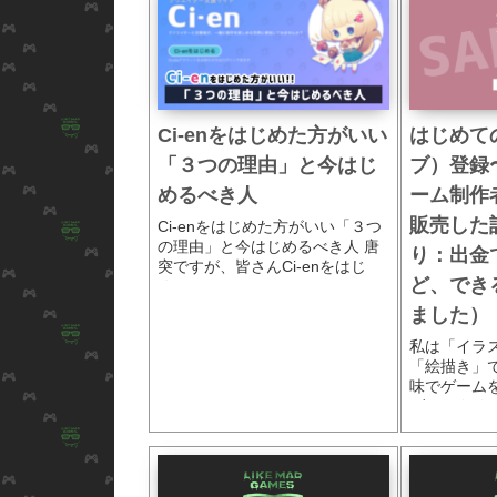
m
r
共
o
e
a
有
o
n
i
k
a
l
Ci-enをはじめた方がいい
はじめての
「３つの理由」と今はじ
ブ）登録
めるべき人
ーム制作
販売した
Ci-enをはじめた方がいい「３つ
の理由」と今はじめるべき人 唐
り：出金
突ですが、皆さんCi-enをはじ
ど、でき
め...
ました）
私は「イラ
「絵描き」
味でゲーム
ゲームクリエイ