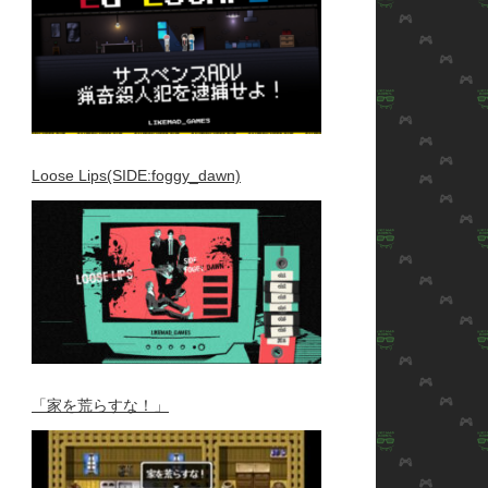
Loose Lips(SIDE:foggy_dawn)
「家を荒らすな！」