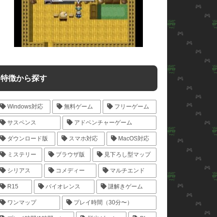
特徴から探す
Windows対応
無料ゲーム
フリーゲーム
サスペンス
アドベンチャーゲーム
ダウンロード版
スマホ対応
MacOS対応
ミステリー
ブラウザ版
見下ろし型マップ
シリアス
コメディー
マルチエンド
R15
バイオレンス
謎解きゲーム
ワンマップ
プレイ時間（30分〜）