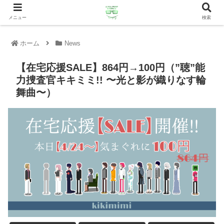
メニュー
検索
ホーム
News
【在宅応援SALE】864円→100円（”聴”能
力捜査官キキミミ!! 〜光と影が織りなす輪
舞曲〜）