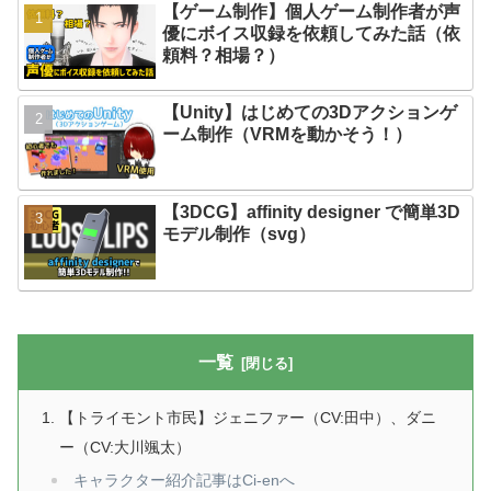
【ゲーム制作】個人ゲーム制作者が声
優にボイス収録を依頼してみた話（依
頼料？相場？）
【Unity】はじめての3Dアクションゲ
ーム制作（VRMを動かそう！）
【3DCG】affinity designer で簡単3D
モデル制作（svg）
一覧
【トライモント市民】ジェニファー（CV:田中）、ダニ
ー（CV:大川颯太）
キャラクター紹介記事はCi-enへ