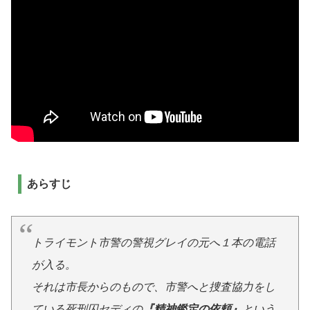
あらすじ
トライモント市警の警視グレイの元へ１本の電話
が入る。
それは市長からのもので、市警へと捜査協力をし
ている死刑囚セディの
『精神鑑定の依頼』
という