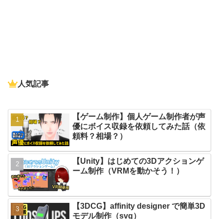
人気記事
【ゲーム制作】個人ゲーム制作者が声
優にボイス収録を依頼してみた話（依
頼料？相場？）
【Unity】はじめての3Dアクションゲ
ーム制作（VRMを動かそう！）
【3DCG】affinity designer で簡単3D
モデル制作（svg）