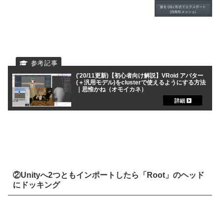
('20/11更新)【初心者向け解説】VRoid アバター
(＋汎用モデル)をclusterで使えるようにする方法
｜思惟かね（オモイカネ）
②Unityへ2つともインポートしたら「Root」のヘッド
にドッキング