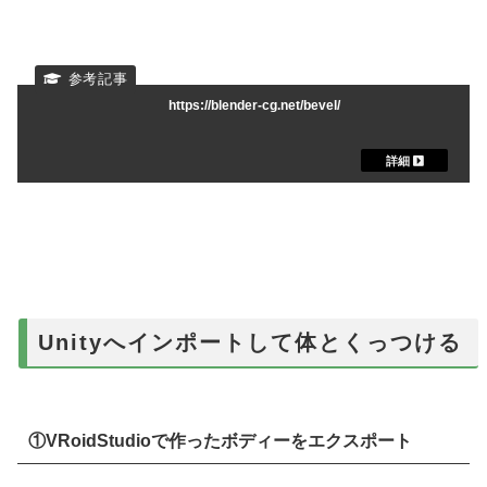
https://blender-cg.net/bevel/
Unityへインポートして体とくっつける
①VRoidStudioで作ったボディーをエクスポート