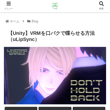
メニュー
検索
ホーム
Blog
【Unity】VRMを口パクで喋らせる方法
（uLipSync）