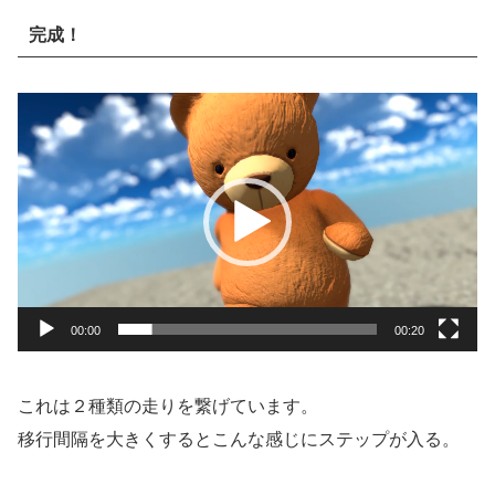
完成！
動
画
プ
レ
ー
ヤ
ー
00:00
00:20
これは２種類の走りを繋げています。
移行間隔を大きくするとこんな感じにステップが入る。