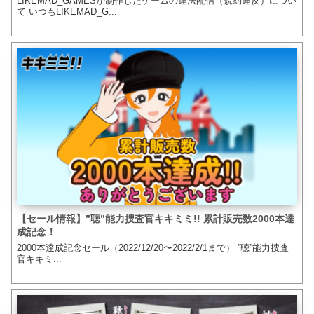
LIKEMAD_GAMESが制作したゲームの違法配信（規約違反）につい
て いつもLIKEMAD_G...
【セール情報】”聴”能力捜査官キキミミ!! 累計販売数2000本達
成記念！
2000本達成記念セール（2022/12/20〜2022/2/1まで） ”聴”能力捜査
官キキミ...