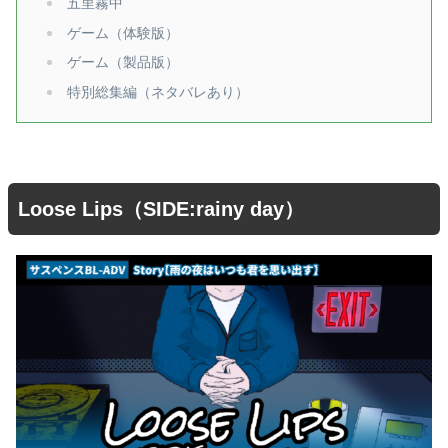
五里霧中
ゲーム（体験版）
ゲーム（製品版）
特別総集編（ネタバレあり）
Loose Lips（SIDE:rainy day）